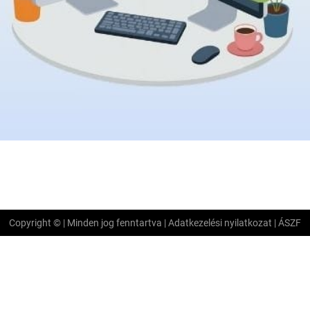
Copyright © | Minden jog fenntartva |
Adatkezelési nyilatkozat
|
ÁSZF