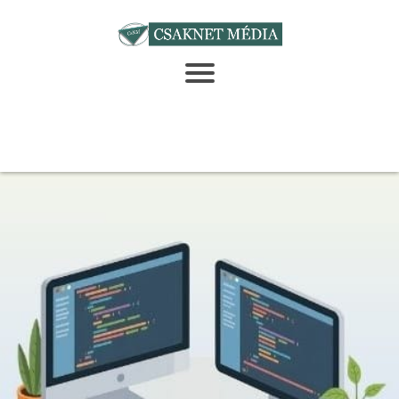
A weboldal fejélesztés alatt